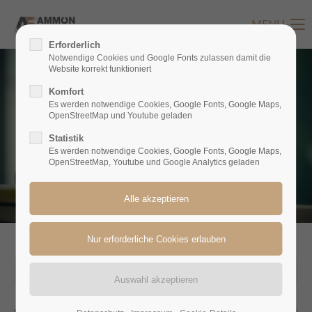
MENU
Login
Erforderlich
Notwendige Cookies und Google Fonts zulassen damit die
Benutzername
Website korrekt funktioniert
Komfort
Es werden notwendige Cookies, Google Fonts, Google Maps,
OpenStreetMap und Youtube geladen
Passwort
Statistik
Es werden notwendige Cookies, Google Fonts, Google Maps,
OpenStreetMap, Youtube und Google Analytics geladen
Anmelden
Register
|
Lost your password?
Support
2017-03-07 10:36
Lorem ipsum dolor sit amet: