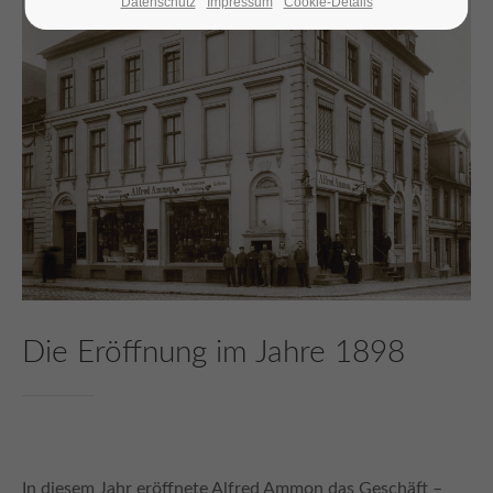
Datenschutz
Impressum
Cookie-Details
24h
/ 365days
We offer support for our customers
Mon - Fri 8:00am - 5:00pm
(GMT +1)
Get in touch
Cybersteel Inc.
376-293 City Road, Suite 600
San Francisco, CA 94102
Die Eröffnung im Jahre 1898
Have any questions?
+44 1234 567 890
Drop us a line
In diesem Jahr eröffnete Alfred Ammon das Geschäft –